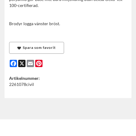
100-certifierad.
Brodyr logga vänster bröst.
Spara som favorit
Facebook
X
Email
Pinterest
Artikelnummer:
2261078civil