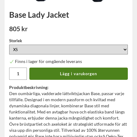
Base Lady Jacket
805 kr
Storlek
Finns i lager för omgående leverans
Lägg i varukorgen
Produktbeskrivning:
Den oumbärliga, vadderade lättviktsjackan Base, passar varje
tillfälle. Designad i en modern passform och kviltad med
dynamiska diagonala linjer, kombinerar Base stil med
funktionalitet. Med en avtagbar huva och elastiska band längs
kanterna, erbjuder denna jacka mångsidighet och komfort.
Övre bröstpartiet och axeloket är strategiskt utformade för att
visa upp din personliga stil. Tillverkad av 100% återvunnen
polyamid gör Base inte bara miljövänlig utan också Oeko-Tex