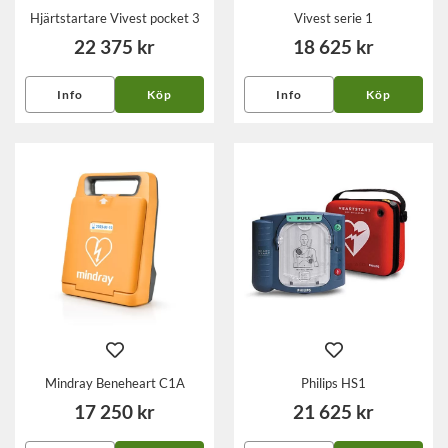
Hjärtstartare Vivest pocket 3
Vivest serie 1
22 375 kr
18 625 kr
Info
Köp
Info
Köp
Mindray Beneheart C1A
Philips HS1
17 250 kr
21 625 kr