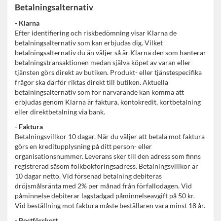
Betalningsalternativ
- Klarna
Efter identifiering och riskbedömning visar Klarna de
betalningsalternativ som kan erbjudas dig. Vilket
betalningsalternativ du än väljer så är Klarna den som hanterar
betalningstransaktionen medan själva köpet av varan eller
tjänsten görs direkt av butiken. Produkt- eller tjänstespecifika
frågor ska därför riktas direkt till butiken. Aktuella
betalningsalternativ som för närvarande kan komma att
erbjudas genom Klarna är faktura, kontokredit, kortbetalning
eller direktbetalning via bank.
- Faktura
Betalningsvillkor 10 dagar. När du väljer att betala mot faktura
görs en kreditupplysning på ditt person- eller
organisationsnummer. Leverans sker till den adress som finns
registrerad såsom folkbokföringsadress. Betalningsvillkor är
10 dagar netto. Vid försenad betalning debiteras
dröjsmålsränta med 2% per månad från förfallodagen. Vid
påminnelse debiterar lagstadgad påminnelseavgift på 50 kr.
Vid beställning mot faktura måste beställaren vara minst 18 år.
- Postförskott