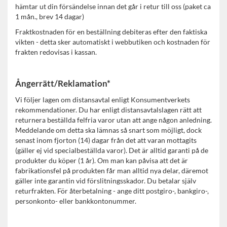
hämtar ut din försändelse innan det går i retur till oss (paket ca
1 mån., brev 14 dagar)
Fraktkostnaden för en beställning debiteras efter den faktiska
vikten - detta sker automatiskt i webbutiken och kostnaden för
frakten redovisas i kassan.
Ångerrätt/Reklamation*
Vi följer lagen om distansavtal enligt Konsumentverkets
rekommendationer.
Du har enligt distansavtalslagen rätt att
returnera beställda felfria varor utan att ange någon anledning.
Meddelande om detta ska lämnas så snart som möjligt, dock
senast inom fjorton (14) dagar från det att varan mottagits
(gäller ej vid specialbeställda varor).
Det är alltid garanti på de
produkter du köper (1 år). Om man kan påvisa att det är
fabrikationsfel på produkten får man alltid nya delar, däremot
gäller inte garantin vid förslitningsskador. Du betalar själv
returfrakten. För återbetalning - ange ditt postgiro-, bankgiro-,
personkonto- eller bankkontonummer.