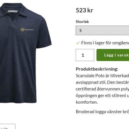
523 kr
Storlek
Finns i lager för omgåen
Lägg i varu
Produktbeskrivning:
Scarsdale Polo är tillverkad
avslappnad stil. Den bestå
certifierad återvunnen pol
öppningen ger ett stilrent 
komforten.
Broderad logga vänster brö