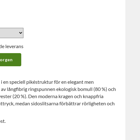
de leverans
korgen
 i en speciell pikéstruktur för en elegant men
r av långfibrig ringspunnen ekologisk bomull (80 %) och
yester (20 %). Den moderna kragen och knappfria
uttryck, medan sidoslitsarna förbättrar rörligheten och
st.