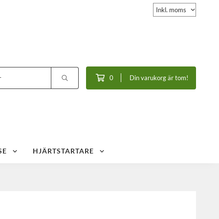
0
Din varukorg är tom!
SE
HJÄRTSTARTARE