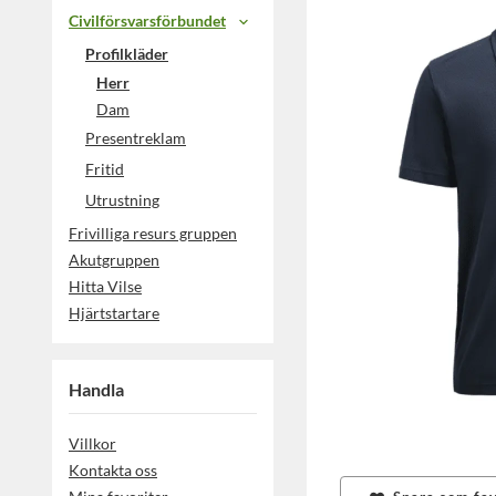
Civilförsvarsförbundet
Profilkläder
Herr
Dam
Presentreklam
Fritid
Utrustning
Frivilliga resurs gruppen
Akutgruppen
Hitta Vilse
Hjärtstartare
Handla
Villkor
Kontakta oss