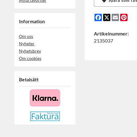
Mina favoriter
Spara som fav
Facebook
X
Email
Pint
Information
Artikelnummer:
Om oss
2135037
Nyheter
Nyhetsbrev
Om cookies
Betalsätt