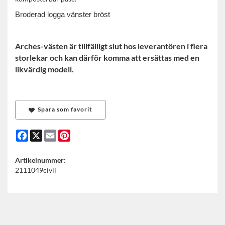
Broderad logga vänster bröst
Arches-västen är tillfälligt slut hos leverantören i flera
storlekar och kan därför komma att ersättas med en
likvärdig modell.
Spara som favorit
Facebook
X
Email
Pinterest
Artikelnummer:
2111049civil