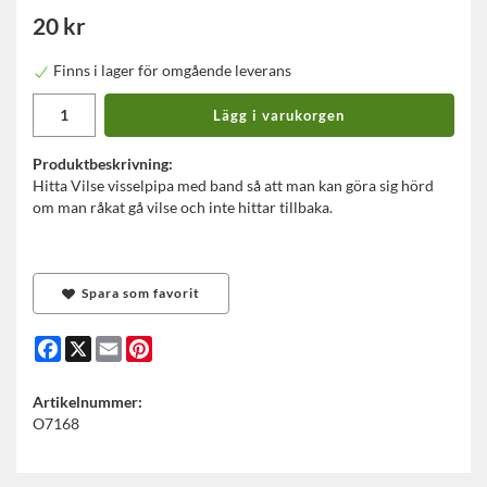
20 kr
Finns i lager för omgående leverans
Lägg i varukorgen
Produktbeskrivning:
Hitta Vilse visselpipa med band så att man kan göra sig hörd
om man råkat gå vilse och inte hittar tillbaka.
Spara som favorit
Facebook
X
Email
Pinterest
Artikelnummer:
O7168