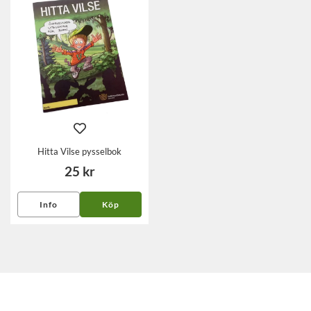
Hitta Vilse pysselbok
25 kr
Info
Köp