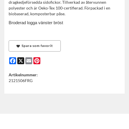
dragkedjeförsedda sidofickor. Tillverkad av återvunnen
polyester och är Oeko-Tex 100-certifierad. Förpackad i en
biobaserad, komposterbar påse.
Broderad logga vänster bröst
Spara som favorit
Facebook
X
Email
Pinterest
Artikelnummer:
2121506FRG