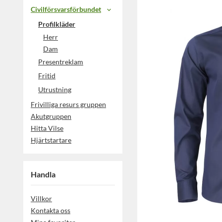
Civilförsvarsförbundet
Profilkläder
Herr
Dam
Presentreklam
Fritid
Utrustning
Frivilliga resurs gruppen
Akutgruppen
Hitta Vilse
Hjärtstartare
Handla
Villkor
Kontakta oss