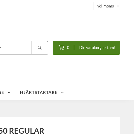
0
Din varukorg är tom!
SE
HJÄRTSTARTARE
50 REGULAR