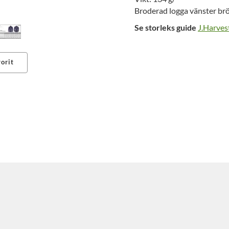
Broderad logga vänster brö
Se storleks guide
J.Harves
orit
erest