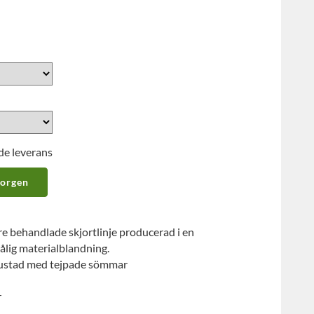
de leverans
korgen
e behandlade skjortlinje producerad i en
ålig materialblandning.
trustad med tejpade sömmar
r