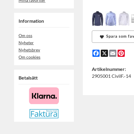
Mina favoriter
Information
Om oss
Spara som fav
Nyheter
Nyhetsbrev
Facebook
X
Email
Pint
Om cookies
Artikelnummer:
2905001 CivilF.-14
Betalsätt