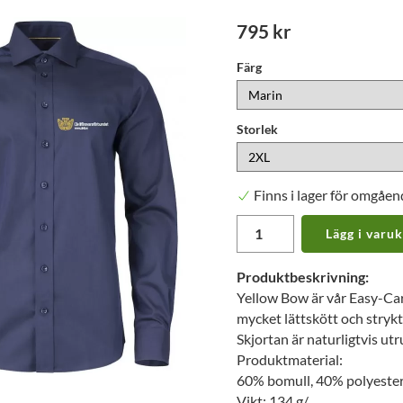
795 kr
Färg
Storlek
Finns i lager för omgåen
Lägg i varu
Produktbeskrivning:
Yellow Bow är vår Easy-Car
mycket lättskött och strykt
Skjortan är naturligtvis u
Produktmaterial:
60% bomull, 40% polyeste
Vikt: 134 g/