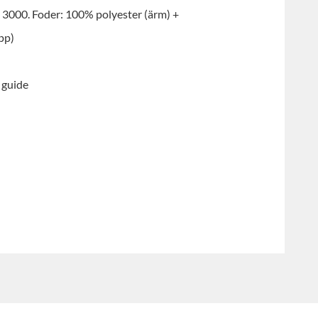
3000. Foder: 100% polyester (ärm) +
pp)
s guide