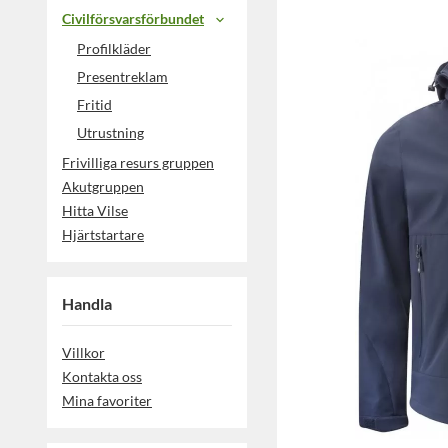
Civilförsvarsförbundet
Profilkläder
Presentreklam
Fritid
Utrustning
Frivilliga resurs gruppen
Akutgruppen
Hitta Vilse
Hjärtstartare
Handla
Villkor
Kontakta oss
Mina favoriter