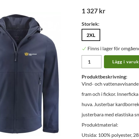
1 327 kr
Storlek:
2XL
Finns i lager för omgåen
Lägg i varu
Produktbeskrivning:
Vind- och vattenavvisande 
fram och i fickor. Innerfick
huva. Justerbar kardborre
justerbara med elastiska s
Produktmaterial:
Utsida: 100% polyester, 2