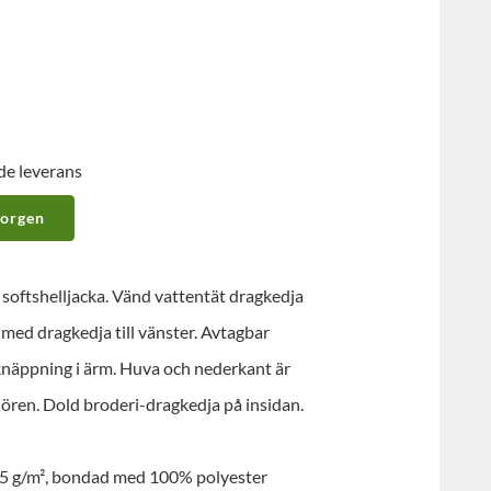
de leverans
korgen
softshelljacka. Vänd vattentät dragkedja
a med dragkedja till vänster. Avtagbar
knäppning i ärm. Huva och nederkant är
nören. Dold broderi-dragkedja på insidan.
85 g/m², bondad med 100% polyester