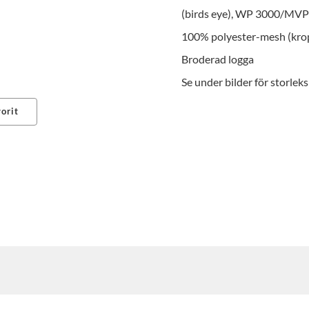
(birds eye), WP 3000/MVP 
100% polyester-mesh (kro
Broderad logga
Se under bilder för storlek
orit
erest