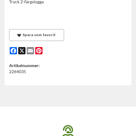
Tryck 2-färgslogga
Spara som favorit
Facebook
X
Email
Pinterest
Artikelnummer:
2264035