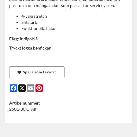
passform och många fickor som passar för serviceyrken.
4-vägsstretch
Slitstark
Funktionella fickor
Färg:
Indigoblå
Tryckt logga benfickan
Spara som favorit
Facebook
X
Email
Pinterest
Artikelnummer:
2501-30 Civilf