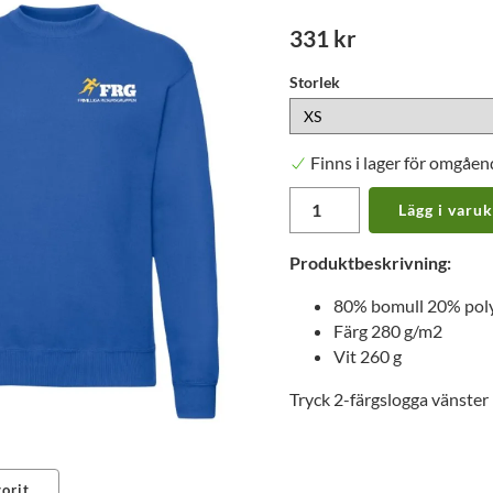
331 kr
Storlek
Finns i lager för omgåen
Lägg i varu
Produktbeskrivning:
80% bomull 20% pol
Färg 280 g/m2
Vit 260 g
Tryck 2-färgslogga vänster 
orit