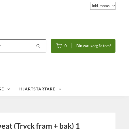
0
Din varukorg är tom!
SE
HJÄRTSTARTARE
weat (Tryck fram + bak) 1