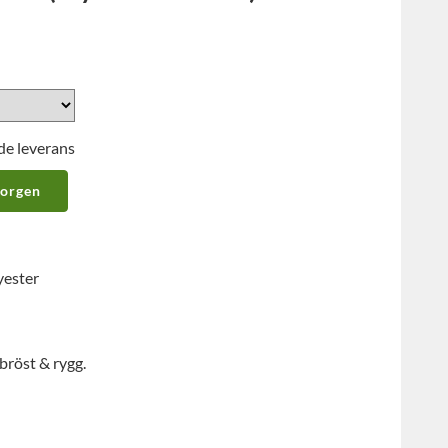
de leverans
korgen
yester
bröst & rygg.