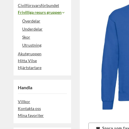
Civilförsvarsförbundet
Frivilliga resurs gruppen
Överdelar
Underdelar
Skor
Utrustning
Akutgruppen
Hitta Vilse
Hjärtstartare
Handla
Villkor
Kontakta oss
Mina favoriter
Spara som fav