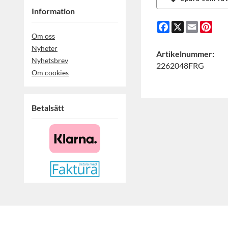
Information
Facebook
X
Email
Pint
Om oss
Nyheter
Artikelnummer:
Nyhetsbrev
2262048FRG
Om cookies
Betalsätt