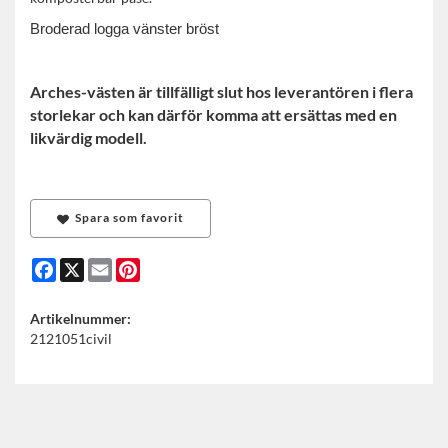
Broderad logga vänster bröst
Arches-västen är tillfälligt slut hos leverantören i flera
storlekar och kan därför komma att ersättas med en
likvärdig modell.
Spara som favorit
Facebook
X
Email
Pinterest
Artikelnummer:
2121051civil