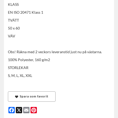
​​​​KLASS
EN ISO 20471 Klass 1
TVÄTT
50 x 60
VÄV
Obs! Räkna med 2 veckors leveranstid just nu på västarna.
100% Polyester, 160 g/m2
STORLEKAR
S, M, L, XL, XXL
Spara som favorit
Facebook
X
Email
Pinterest