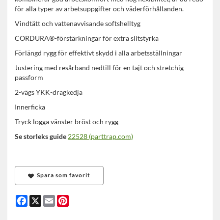
för alla typer av arbetsuppgifter och väderförhållanden.
Vindtätt och vattenavvisande softshelltyg
CORDURA®-förstärkningar för extra slitstyrka
Förlängd rygg för effektivt skydd i alla arbetsställningar
Justering med resårband nedtill för en tajt och stretchig
passform
2-vägs YKK-dragkedja
Innerficka
Tryck logga vänster bröst och rygg
Se storleks guide
22528 (parttrap.com)
Spara som favorit
Facebook
X
Email
Pinterest