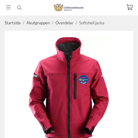
Startsida
/
Akutgruppen
/
Överdelar
/
Softshell jacka