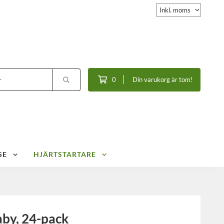
0
Din varukorg är tom!
SE
HJÄRTSTARTARE
aby, 24-pack