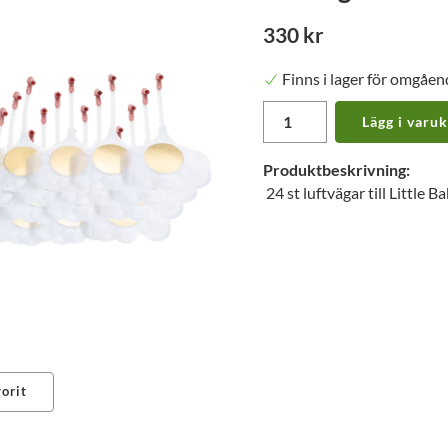
330 kr
Finns i lager för omgåen
Lägg i varu
Produktbeskrivning:
24 st luftvägar till Little
orit
erest