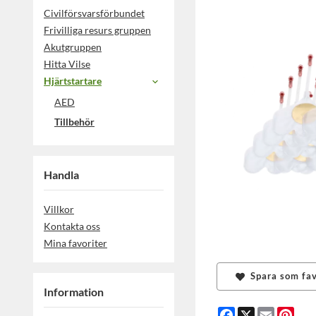
Civilförsvarsförbundet
Frivilliga resurs gruppen
Akutgruppen
Hitta Vilse
Hjärtstartare
AED
Tillbehör
Handla
Villkor
Kontakta oss
Mina favoriter
Spara som fav
Information
Facebook
X
Email
Pint