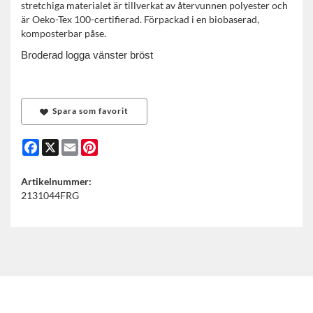
stretchiga materialet är tillverkat av återvunnen polyester och
är Oeko-Tex 100-certifierad. Förpackad i en biobaserad,
komposterbar påse.
Broderad logga vänster bröst
Spara som favorit
Facebook
X
Email
Pinterest
Artikelnummer:
2131044FRG