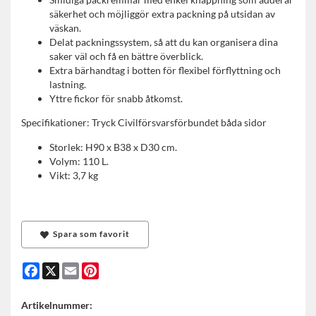
säkerhet och möjliggör extra packning på utsidan av
väskan.
Delat packningssystem, så att du kan organisera dina
saker väl och få en bättre överblick.
Extra bärhandtag i botten för flexibel förflyttning och
lastning.
Yttre fickor för snabb åtkomst.
Specifikationer: Tryck Civilförsvarsförbundet båda sidor
Storlek: H90 x B38 x D30 cm.
Volym: 110 L.
Vikt: 3,7 kg
Spara som favorit
Facebook
X
Email
Pinterest
Artikelnummer: