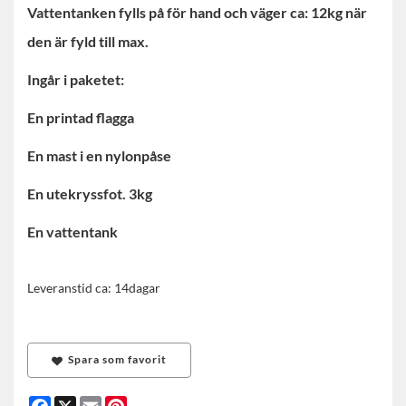
Vattentanken fylls på för hand och väger ca: 12kg när
den är fyld till max.
Ingår i paketet:
En printad flagga
En mast i en nylonpåse
En utekryssfot. 3kg
En vattentank
Leveranstid ca: 14dagar
Spara som favorit
Facebook
X
Email
Pinterest