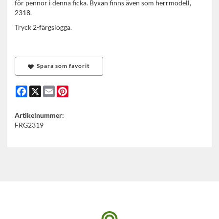
för pennor i denna ficka. Byxan finns även som herrmodell,
2318.
Tryck 2-färgslogga.
Spara som favorit
Facebook
X
Email
Pinterest
Artikelnummer:
FRG2319