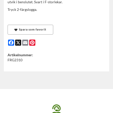
utvik i benslutet. Svart i F-storlekar.
Tryck 2-färgslogga.
Spara som favorit
Facebook
X
Email
Pinterest
Artikelnummer:
FRG2310