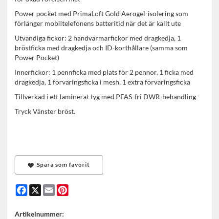
Power pocket med PrimaLoft Gold Aerogel-isolering som
förlänger mobiltelefonens batteritid när det är kallt ute
Utvändiga fickor: 2 handvärmarfickor med dragkedja, 1
bröstficka med dragkedja och ID-korthållare (samma som
Power Pocket)
Innerfickor: 1 pennficka med plats för 2 pennor, 1 ficka med
dragkedja, 1 förvaringsficka i mesh, 1 extra förvaringsficka
Tillverkad i ett laminerat tyg med PFAS-fri DWR-behandling
Tryck Vänster bröst.
Spara som favorit
Facebook
X
Email
Pinterest
Artikelnummer: