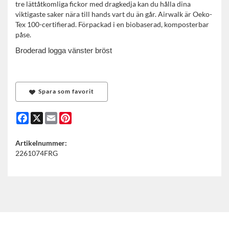
tre lättåtkomliga fickor med dragkedja kan du hålla dina
viktigaste saker nära till hands vart du än går. Airwalk är Oeko-
Tex 100-certifierad. Förpackad i en biobaserad, komposterbar
påse.
Broderad logga vänster bröst
Spara som favorit
Facebook
X
Email
Pinterest
Artikelnummer:
2261074FRG