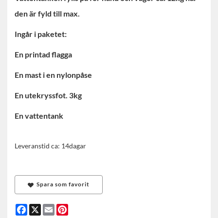
den är fyld till max.
Ingår i paketet:
En printad flagga
En mast i en nylonpåse
En utekryssfot. 3kg
En vattentank
Leveranstid ca: 14dagar
Spara som favorit
Facebook
X
Email
Pinterest