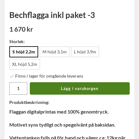
Bechflagga inkl paket -3
1 670 kr
Storlek:
S höjd 2,2m
M höjd 3,1m
L höjd 3,9m
XL höjd 5,2m
Finns i lager för omgående leverans
Lägg i varukorgen
Produktbeskrivning:
Flaggan digitalprintas med 100% genomtryck.
Motivet syns tydligt och spegelvänt på baksidan.
Vattentanken fylls på för hand och väger ca: 12kg när