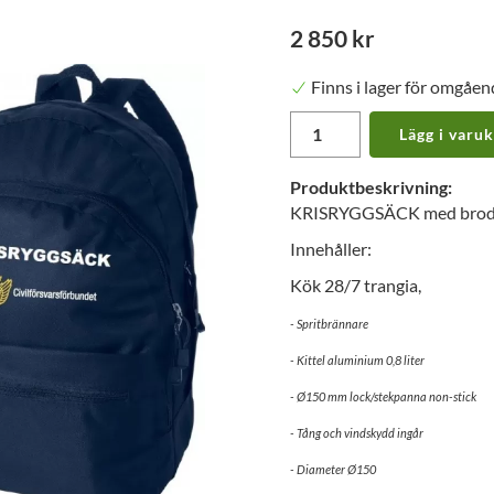
2 850 kr
Finns i lager för omgåen
Lägg i varu
Produktbeskrivning:
KRISRYGGSÄCK med broder
Innehåller:
Kök 28/7 trangia,
- Spritbrännare
- Kittel aluminium 0,8 liter
- Ø150 mm lock/stekpanna non-stick
- Tång och vindskydd ingår
- Diameter Ø150