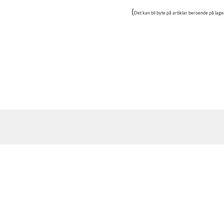
(
Det kan bli byte på artiklar beroende på lage