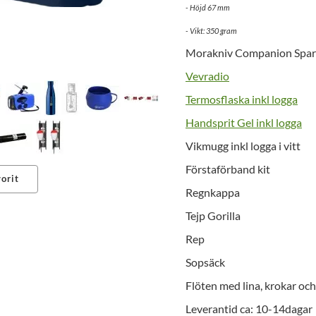
- Höjd 67 mm
- Vikt: 350 gram
Morakniv Companion Spark h
Vevradio
Termosflaska inkl logga
Handsprit Gel inkl logga
Vikmugg inkl logga i vitt
Förstaförband kit
orit
Regnkappa
erest
Tejp Gorilla
Rep
Sopsäck
Flöten med lina, krokar oc
Leverantid ca: 10-14dagar