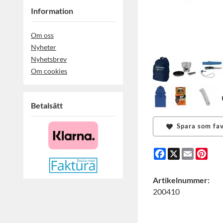
Information
Om oss
Nyheter
Nyhetsbrev
Om cookies
Betalsätt
Spara som fav
Facebook
X
Email
Pint
Artikelnummer:
200410