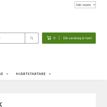
0
Din varukorg är tom!
SE
HJÄRTSTARTARE
K