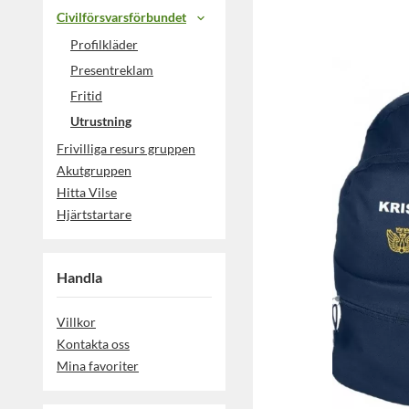
Civilförsvarsförbundet
Profilkläder
Presentreklam
Fritid
Utrustning
Frivilliga resurs gruppen
Akutgruppen
Hitta Vilse
Hjärtstartare
Handla
Villkor
Kontakta oss
Mina favoriter