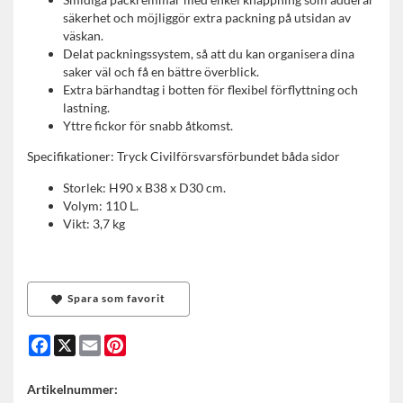
säkerhet och möjliggör extra packning på utsidan av
väskan.
Delat packningssystem, så att du kan organisera dina
saker väl och få en bättre överblick.
Extra bärhandtag i botten för flexibel förflyttning och
lastning.
Yttre fickor för snabb åtkomst.
Specifikationer: Tryck Civilförsvarsförbundet båda sidor
Storlek: H90 x B38 x D30 cm.
Volym: 110 L.
Vikt: 3,7 kg
Spara som favorit
Facebook
X
Email
Pinterest
Artikelnummer: