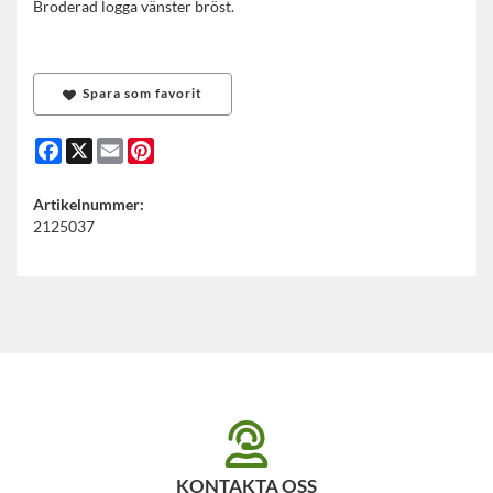
Broderad logga vänster bröst.
Spara som favorit
Facebook
X
Email
Pinterest
Artikelnummer:
2125037
KONTAKTA OSS