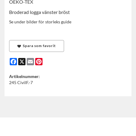
OEKO-TEX
Broderad logga vänster bröst
Se under bilder för storleks guide
Spara som favorit
Facebook
X
Email
Pinterest
Artikelnummer:
245 CivilF.-7