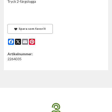
Tryck 2-färgslogga
Spara som favorit
Facebook
X
Email
Pinterest
Artikelnummer:
2264035