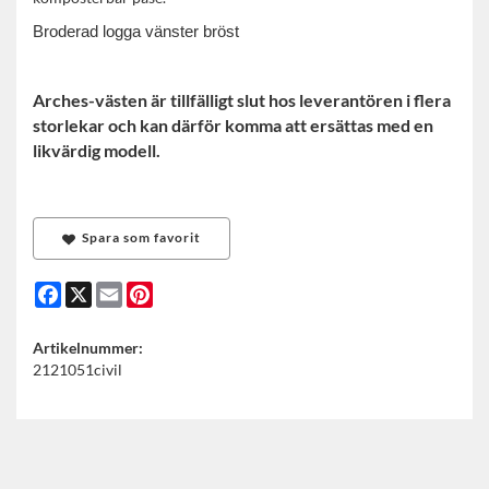
Broderad logga vänster bröst
Arches-västen är tillfälligt slut hos leverantören i flera
storlekar och kan därför komma att ersättas med en
likvärdig modell.
Spara som favorit
Facebook
X
Email
Pinterest
Artikelnummer:
2121051civil