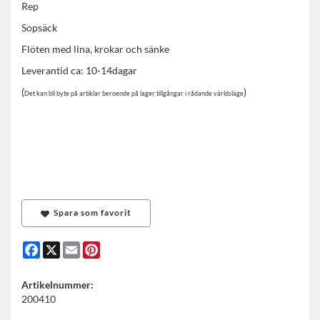
Rep
Sopsäck
Flöten med lina, krokar och sänke
Leverantid ca: 10-14dagar
(
)
Det kan bli byte på artiklar beroende på lager tillgångar i rådande världsläge
Spara som favorit
Facebook
X
Email
Pinterest
Artikelnummer:
200410