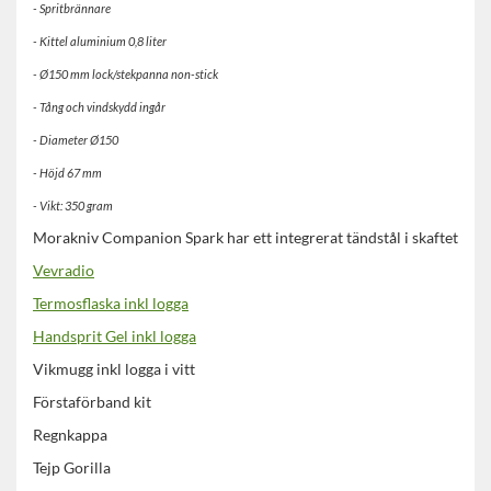
- Spritbrännare
- Kittel aluminium 0,8 liter
- Ø150 mm lock/stekpanna non-stick
- Tång och vindskydd ingår
- Diameter Ø150
- Höjd 67 mm
- Vikt: 350 gram
Morakniv Companion Spark har ett integrerat tändstål i skaftet
Vevradio
Termosflaska inkl logga
Handsprit Gel inkl logga
Vikmugg inkl logga i vitt
Förstaförband kit
Regnkappa
Tejp Gorilla