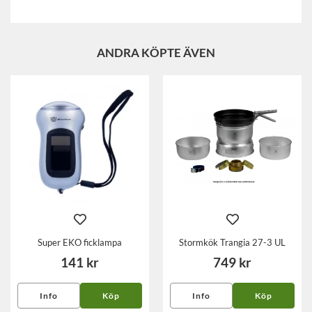
ANDRA KÖPTE ÄVEN
Super EKO ficklampa
Stormkök Trangia 27-3 UL
141 kr
749 kr
Info
Köp
Info
Köp