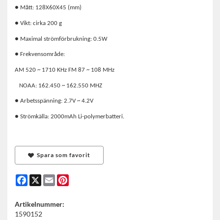
● Mått: 128X60X45 (mm)
● Vikt: cirka 200 g
● Maximal strömförbrukning: 0.5W
● Frekvensområde:
AM 520 ~ 1710 KHz FM 87 ~ 108 MHz
NOAA: 162.450 ~ 162.550 MHZ
● Arbetsspänning: 2.7V ~ 4.2V
● Strömkälla: 2000mAh Li-polymerbatteri.
Spara som favorit
Facebook
X
Email
Pinterest
Artikelnummer:
1590152