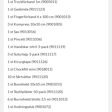
1 st Tryckförband 1m (9005011)
1 st Gasbinda (9011123)
1 st Fingerförband 6 x 100 cm (9001013)
3 st Kompress 10x10 cm (9001005)
1 st Sax (9013016)
1 st Pincett (9011036)
1 st Handskar nitril 3-pack (9011119)
3 st Suturtejp 3-pack (9011117)
1 st Kirurgtape (9011126)
1 st Chockfilt mini (9018011)
10 st Sårtvättar (9011120)
1 st Bunshield 10x10 cm (9001015)
1 st Textilplåster 50-pack (9011120)
6 st Burnshield blotts 3,5 ml (9011013)
1 st Andningsduk (9001072)