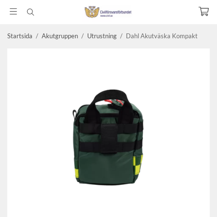
Startsida
/
Akutgruppen
/
Utrustning
/
Dahl Akutväska Kompakt