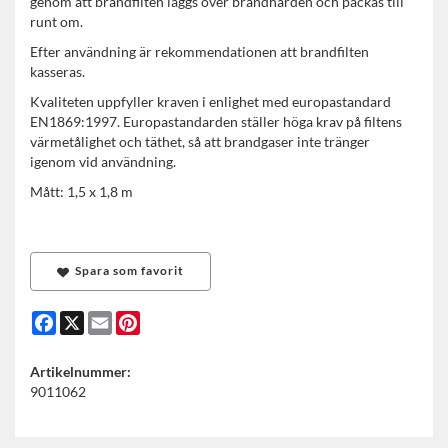
genom att brandfilten läggs över brandhärden och packas till
runt om.
Efter användning är rekommendationen att brandfilten
kasseras.
Kvaliteten uppfyller kraven i enlighet med europastandard
EN1869:1997. Europastandarden ställer höga krav på filtens
värmetålighet och täthet, så att brandgaser inte tränger
igenom vid användning.
Mått: 1,5 x 1,8 m
Spara som favorit
Facebook
X
Email
Pinterest
Artikelnummer:
9011062