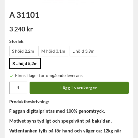
A 31101
3 240 kr
Storlek:
S höjd 2,2m
M höjd 3,1m
L höjd 3,9m
XL höjd 5,2m
Finns i lager för omgående leverans
Lägg i varukorgen
Produktbeskrivning:
Flaggan digitalprintas med 100% genomtryck.
Motivet syns tydligt och spegelvänt på baksidan.
Vattentanken fylls på för hand och väger ca: 12kg när