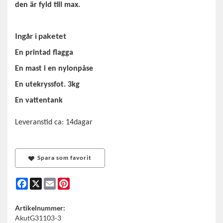
den är fyld till max.
Ingår i paketet
En printad flagga
En mast i en nylonpåse
En utekryssfot. 3kg
En vattentank
Leveranstid ca: 14dagar
Spara som favorit
Facebook
X
Email
Pinterest
Artikelnummer:
AkutG31103-3