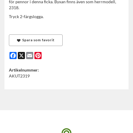
för pennor i denna ficka. Byxan finns även som herrmodell,
2318.
Tryck 2-färgslogga.
Spara som favorit
Facebook
X
Email
Pinterest
Artikelnummer:
AKUT2319