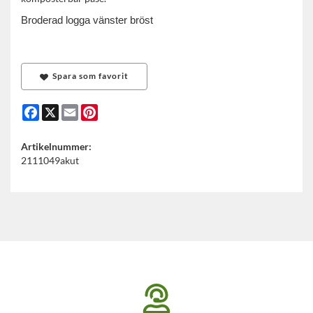
Broderad logga vänster bröst
Spara som favorit
Facebook
X
Email
Pinterest
Artikelnummer:
2111049akut