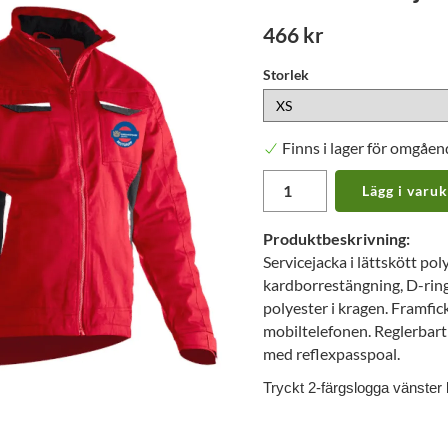
466 kr
Storlek
Finns i lager för omgåen
Lägg i varu
Produktbeskrivning:
Servicejacka i lättskött po
kardborrestängning, D-ring 
polyester i kragen. Framfic
mobiltelefonen. Reglerbart ä
med reflexpasspoal.
Tryckt 2-färgslogga vänster 