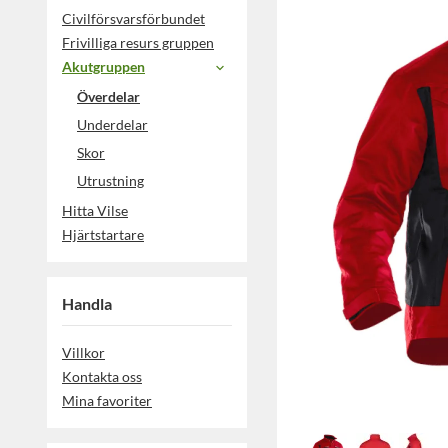
Civilförsvarsförbundet
Frivilliga resurs gruppen
Akutgruppen
Överdelar
Underdelar
Skor
Utrustning
Hitta Vilse
Hjärtstartare
Handla
Villkor
Kontakta oss
Mina favoriter