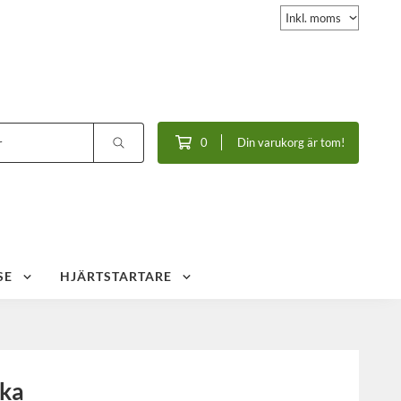
0
Din varukorg är tom!
SE
HJÄRTSTARTARE
cka