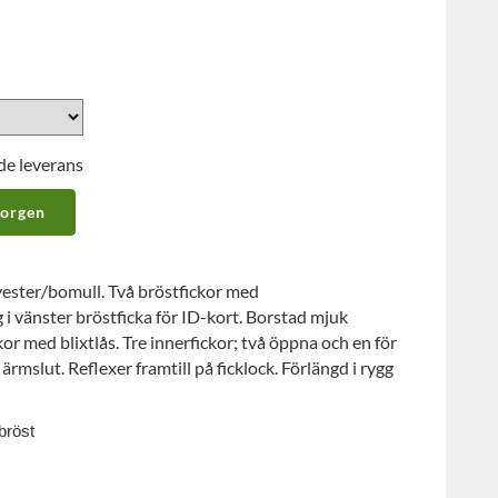
de leverans
korgen
lyester/bomull. Två bröstfickor med
i vänster bröstficka för ID-kort. Borstad mjuk
kor med blixtlås. Tre innerfickor; två öppna och en för
rmslut. Reflexer framtill på ficklock. Förlängd i rygg
bröst